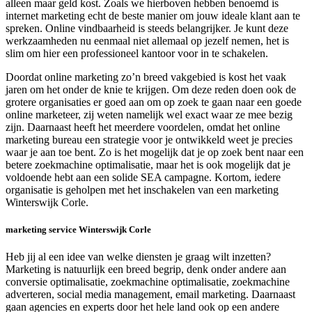
alleen maar geld kost. Zoals we hierboven hebben benoemd is
internet marketing echt de beste manier om jouw ideale klant aan te
spreken. Online vindbaarheid is steeds belangrijker. Je kunt deze
werkzaamheden nu eenmaal niet allemaal op jezelf nemen, het is
slim om hier een professioneel kantoor voor in te schakelen.
Doordat online marketing zo’n breed vakgebied is kost het vaak
jaren om het onder de knie te krijgen. Om deze reden doen ook de
grotere organisaties er goed aan om op zoek te gaan naar een goede
online marketeer, zij weten namelijk wel exact waar ze mee bezig
zijn. Daarnaast heeft het meerdere voordelen, omdat het online
marketing bureau een strategie voor je ontwikkeld weet je precies
waar je aan toe bent. Zo is het mogelijk dat je op zoek bent naar een
betere zoekmachine optimalisatie, maar het is ook mogelijk dat je
voldoende hebt aan een solide SEA campagne. Kortom, iedere
organisatie is geholpen met het inschakelen van een marketing
Winterswijk Corle.
marketing service Winterswijk Corle
Heb jij al een idee van welke diensten je graag wilt inzetten?
Marketing is natuurlijk een breed begrip, denk onder andere aan
conversie optimalisatie, zoekmachine optimalisatie, zoekmachine
adverteren, social media management, email marketing. Daarnaast
gaan agencies en experts door het hele land ook op een andere