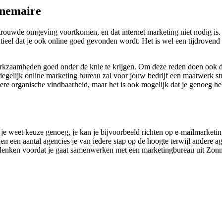
nnemaire
rouwde omgeving voortkomen, en dat internet marketing niet nodig is.
ieel dat je ook online goed gevonden wordt. Het is wel een tijdrovend 
werkzaamheden goed onder de knie te krijgen. Om deze reden doen ook d
egelijk online marketing bureau zal voor jouw bedrijf een maatwerk str
betere organische vindbaarheid, maar het is ook mogelijk dat je genoeg
s je weet keuze genoeg, je kan je bijvoorbeeld richten op e-mailmarketi
n een aantal agencies je van iedere stap op de hoogte terwijl andere ag
nadenken voordat je gaat samenwerken met een marketingbureau uit Zonne