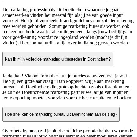
De marketing professionals uit Doetinchem waarmee je gaat
samenwerken vinden het meestal fijn als jij ze van goede input
voorziet. Heb je bijvoorbeeld brand-guidelines dan zal hier rekening
mee worden gehouden. Sommige marketing bureau’s werken ook
met een methode waarbij alle uitingen eerst langs jouw bedrijf gaan
voor goedkeuring voordat ze ingepland worden (mocht je dit fijn
vinden). Hier kan natuurlijk altijd over in dialoog gegaan worden.
Kan ik mijn volledige marketing uitbesteden in Doetinchem?
Ja dat kan! Via ons formulier kun je precies aangeven wat je wilt.
Heb jij een grote aanvraag? Dan koppelen wij je aan marketing
bureau's uit Doetinchem die grote opdrachten zoals dit aankunnen.
Je zult de Doetinchemse marketing partner wel altijd van input en
terugkoppeling moeten voorzien voor de beste resultaten te boeken.
Hoe snel kan de marketing bureau uit Doetinchem aan de slag?
Over het algemeen zul je altijd een kleine periode hebben waarin de
marketing bureau jouw business eerst even beter moet leren kennen.