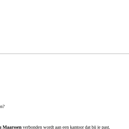
en?
au Maarssen
verbonden wordt aan een kantoor dat bij je past.