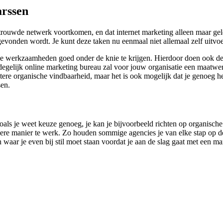
arssen
rouwde netwerk voortkomen, en dat internet marketing alleen maar geld
gevonden wordt. Je kunt deze taken nu eenmaal niet allemaal zelf uitvoer
line werkzaamheden goed onder de knie te krijgen. Hierdoor doen ook de
degelijk online marketing bureau zal voor jouw organisatie een maatwer
betere organische vindbaarheid, maar het is ook mogelijk dat je genoeg
sen.
s zoals je weet keuze genoeg, je kan je bijvoorbeeld richten op organisc
ere manier te werk. Zo houden sommige agencies je van elke stap op de h
en waar je even bij stil moet staan voordat je aan de slag gaat met een m