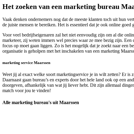
Het zoeken van een marketing bureau Ma
Vaak denken ondernemers nog dat de meeste klanten toch uit hun vert
de juiste mensen te bereiken. Het is essentieel dat je ook online goed 
Voor veel bedrijfseigenaren zal het niet eenvoudig zijn om al die on
marketeer, zij weten immers wel precies waar ze mee bezig zijn. Een 
focus op moet gaan liggen. Zo is het mogelijk dat je zoekt naar een 
organisatie is geholpen met het inschakelen van een marketing Maars
marketing service Maarssen
Weet jij al exact welke soort marketingservice je in wilt zetten? Er i
Daarnaast gaan bureau’s en experts door het hele land ook op een and
doorgeven, afhankelijk van wat jij liever hebt. Dit zijn allemaal ding
match voor jou te vinden!
Alle marketing bureau's uit Maarssen