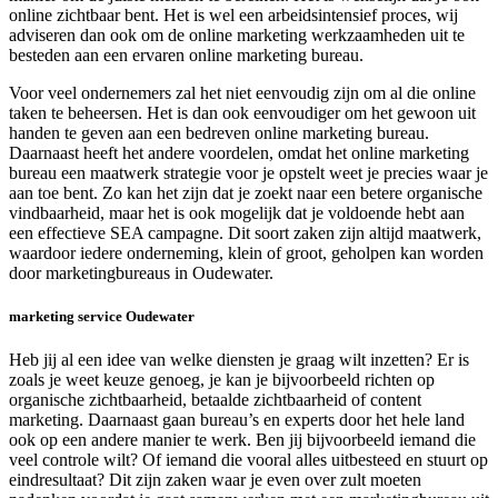
online zichtbaar bent. Het is wel een arbeidsintensief proces, wij
adviseren dan ook om de online marketing werkzaamheden uit te
besteden aan een ervaren online marketing bureau.
Voor veel ondernemers zal het niet eenvoudig zijn om al die online
taken te beheersen. Het is dan ook eenvoudiger om het gewoon uit
handen te geven aan een bedreven online marketing bureau.
Daarnaast heeft het andere voordelen, omdat het online marketing
bureau een maatwerk strategie voor je opstelt weet je precies waar je
aan toe bent. Zo kan het zijn dat je zoekt naar een betere organische
vindbaarheid, maar het is ook mogelijk dat je voldoende hebt aan
een effectieve SEA campagne. Dit soort zaken zijn altijd maatwerk,
waardoor iedere onderneming, klein of groot, geholpen kan worden
door marketingbureaus in Oudewater.
marketing service Oudewater
Heb jij al een idee van welke diensten je graag wilt inzetten? Er is
zoals je weet keuze genoeg, je kan je bijvoorbeeld richten op
organische zichtbaarheid, betaalde zichtbaarheid of content
marketing. Daarnaast gaan bureau’s en experts door het hele land
ook op een andere manier te werk. Ben jij bijvoorbeeld iemand die
veel controle wilt? Of iemand die vooral alles uitbesteed en stuurt op
eindresultaat? Dit zijn zaken waar je even over zult moeten