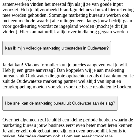
samenwerken vinden het meestal fijn als jij ze van goede input
voorziet. Heb je bijvoorbeeld brand-guidelines dan zal hier rekening
mee worden gehouden. Sommige marketing bureau’s werken ook
met een methode waarbij alle uitingen eerst langs jouw bedrijf gaan
voor goedkeuring voordat ze ingepland worden (mocht je dit fijn
vinden). Hier kan natuurlijk altijd over in dialoog gegaan worden.
Kan ik mijn volledige marketing uitbesteden in Oudewater?
Ja dat kan! Via ons formulier kun je precies aangeven wat je wilt.
Heb jij een grote aanvraag? Dan koppelen wij je aan marketing
bureau's uit Oudewater die grote opdrachten zoals dit aankunnen. Je
zult de Oudewaterse marketing partner wel altijd van input en
terugkoppeling moeten voorzien voor de beste resultaten te boeken.
Hoe snel kan de marketing bureau uit Oudewater aan de slag?
Over het algemeen zul je altijd een kleine periode hebben waarin de
marketing bureau jouw business eerst even beter moet leren kennen.
Je zult er zelf ook gebaat mee zijn om even persoonlijk kennis te
maken. We raden daarom ook af om een week voordat je