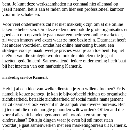
bent. Je kunt deze werkzaamheden nu eenmaal niet allemaal op
jezelf nemen, het is aan te raden om hier een professioneel kantoor
voor in te schakelen.
Voor veel ondernemers zal het niet makkelijk zijn om al die online
taken te beheersen. Om deze reden doen ook de grote organisaties er
goed aan om op zoek te gaan naar een bedreven online marketeer,
zij weten immers wel exact waar ze mee bezig zijn. Daarnaast heeft
het andere voordelen, omdat het online marketing bureau een
strategie voor je maakt weet je precies waar je aan toe bent. Bij het
creëren van die strategie worden ook de middelen die je gaat
inzetten gedefinieerd. Samenvattend, iedere onderneming heeft baat
bij het inzetten van een marketing Kamerik.
marketing service Kamerik
Heb jij al een idee van welke diensten je zou willen afnemen? Er is
namelijk keuze genoeg, je kan je bijvoorbeeld richten op organische
zichtbaarheid, betaalde zichtbaarheid of social media management
Er zit daarnaast ook verschil in de aanpak van diverse bureaus. Ben
jij iemand die op de hoogte gehouden wilt worden? Of iemand die
vooral alles uit handen genomen wilt worden en stuurt op
eindresultaat? Dit zijn dingen waar je even bij stil moet staan
voordat je gaat samenwerken met een marketingbureau uit Kamerik.