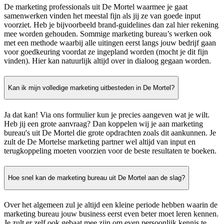
De marketing professionals uit De Mortel waarmee je gaat
samenwerken vinden het meestal fijn als jij ze van goede input
voorziet. Heb je bijvoorbeeld brand-guidelines dan zal hier rekening
mee worden gehouden. Sommige marketing bureau’s werken ook
met een methode waarbij alle uitingen eerst langs jouw bedrijf gaan
voor goedkeuring voordat ze ingepland worden (mocht je dit fijn
vinden). Hier kan natuurlijk altijd over in dialoog gegaan worden.
Kan ik mijn volledige marketing uitbesteden in De Mortel?
Ja dat kan! Via ons formulier kun je precies aangeven wat je wilt.
Heb jij een grote aanvraag? Dan koppelen wij je aan marketing
bureau's uit De Mortel die grote opdrachten zoals dit aankunnen. Je
zult de De Mortelse marketing partner wel altijd van input en
terugkoppeling moeten voorzien voor de beste resultaten te boeken.
Hoe snel kan de marketing bureau uit De Mortel aan de slag?
Over het algemeen zul je altijd een kleine periode hebben waarin de
marketing bureau jouw business eerst even beter moet leren kennen.
Je zult er zelf ook gebaat mee zijn om even persoonlijk kennis te