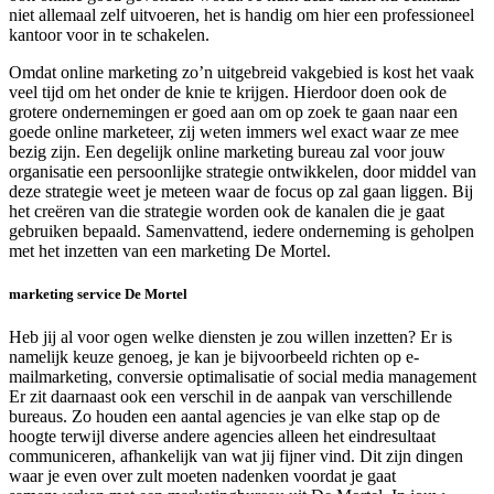
niet allemaal zelf uitvoeren, het is handig om hier een professioneel
kantoor voor in te schakelen.
Omdat online marketing zo’n uitgebreid vakgebied is kost het vaak
veel tijd om het onder de knie te krijgen. Hierdoor doen ook de
grotere ondernemingen er goed aan om op zoek te gaan naar een
goede online marketeer, zij weten immers wel exact waar ze mee
bezig zijn. Een degelijk online marketing bureau zal voor jouw
organisatie een persoonlijke strategie ontwikkelen, door middel van
deze strategie weet je meteen waar de focus op zal gaan liggen. Bij
het creëren van die strategie worden ook de kanalen die je gaat
gebruiken bepaald. Samenvattend, iedere onderneming is geholpen
met het inzetten van een marketing De Mortel.
marketing service De Mortel
Heb jij al voor ogen welke diensten je zou willen inzetten? Er is
namelijk keuze genoeg, je kan je bijvoorbeeld richten op e-
mailmarketing, conversie optimalisatie of social media management
Er zit daarnaast ook een verschil in de aanpak van verschillende
bureaus. Zo houden een aantal agencies je van elke stap op de
hoogte terwijl diverse andere agencies alleen het eindresultaat
communiceren, afhankelijk van wat jij fijner vind. Dit zijn dingen
waar je even over zult moeten nadenken voordat je gaat