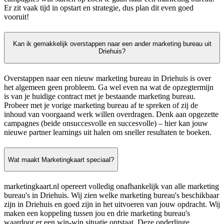
Er zit vaak tijd in opstart en strategie, dus plan dit even goed
vooruit!
Kan ik gemakkelijk overstappen naar een ander marketing bureau uit
Driehuis?
Overstappen naar een nieuw marketing bureau in Driehuis is over
het algemeen geen probleem. Ga wel even na wat de opzegtermijn
is van je huidige contract met je bestaande marketing bureau.
Probeer met je vorige marketing bureau af te spreken of zij de
inhoud van voorgaand werk willen overdragen. Denk aan opgezette
campagnes (beide onsuccesvolle en succesvolle) – hier kan jouw
nieuwe partner learnings uit halen om sneller resultaten te boeken.
Wat maakt Marketingkaart speciaal?
marketingkaart.nl opereert volledig onafhankelijk van alle marketing
bureau's in Driehuis. Wij zien welke marketing bureau's beschikbaar
zijn in Driehuis en goed zijn in het uitvoeren van jouw opdracht. Wij
maken een koppeling tussen jou en drie marketing bureau's
waardoor er een win-win situatie ontstaat. Deze onderlinge