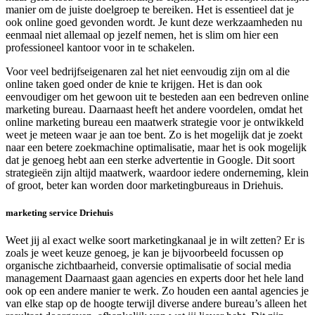
manier om de juiste doelgroep te bereiken. Het is essentieel dat je
ook online goed gevonden wordt. Je kunt deze werkzaamheden nu
eenmaal niet allemaal op jezelf nemen, het is slim om hier een
professioneel kantoor voor in te schakelen.
Voor veel bedrijfseigenaren zal het niet eenvoudig zijn om al die
online taken goed onder de knie te krijgen. Het is dan ook
eenvoudiger om het gewoon uit te besteden aan een bedreven online
marketing bureau. Daarnaast heeft het andere voordelen, omdat het
online marketing bureau een maatwerk strategie voor je ontwikkeld
weet je meteen waar je aan toe bent. Zo is het mogelijk dat je zoekt
naar een betere zoekmachine optimalisatie, maar het is ook mogelijk
dat je genoeg hebt aan een sterke advertentie in Google. Dit soort
strategieën zijn altijd maatwerk, waardoor iedere onderneming, klein
of groot, beter kan worden door marketingbureaus in Driehuis.
marketing service Driehuis
Weet jij al exact welke soort marketingkanaal je in wilt zetten? Er is
zoals je weet keuze genoeg, je kan je bijvoorbeeld focussen op
organische zichtbaarheid, conversie optimalisatie of social media
management Daarnaast gaan agencies en experts door het hele land
ook op een andere manier te werk. Zo houden een aantal agencies je
van elke stap op de hoogte terwijl diverse andere bureau’s alleen het