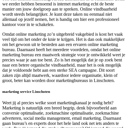
we eerder hebben benoemd is internet marketing echt de beste
manier om jouw doelgroep aan te spreken. Online vindbaarheid
wordt steeds belangrijker. Je kunt deze taken nu eenmaal niet
allemaal op jezelf nemen, het is handig om hier een professioneel
kantoor voor in te schakelen.
Omdat online marketing zo’n uitgebreid vakgebied is kost het vaak
veel tijd om het onder de knie te krijgen. Het is dan ook makkelijker
om het gewoon uit te besteden aan een ervaren online marketing
bureau. Daarnaast heeft het meerdere voordelen, omdat het online
marketing bureau een maatwerk strategie voor je ontwikkeld weet je
precies waar je aan toe bent. Zo is het mogelijk dat je op zoek bent
naar een betere organische vindbaarheid, maar het is ook mogelijk
dat je voldoende hebt aan een sterke SEA campagne. Dit soort
zaken zijn altijd maatwerk, waardoor iedere organisatie, klein of
groot, beter kan worden door marketingbureaus in Linschoten.
marketing service Linschoten
Weet jij al precies welke soort marketingkanaal je nodig hebt?
Marketing is natuurlijk een breed begrip, denk bijvoorbeeld aan
conversie optimalisatie, zoekmachine optimalisatie, zoekmachine
adverteren, social media management, email marketing. Daarnaast
gaan bureau’s en experts door het hele land ook net iets anders te