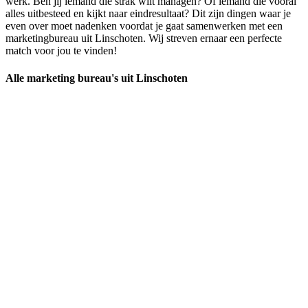
werk. Ben jij iemand die strak wilt managen? Of iemand die vooral
alles uitbesteed en kijkt naar eindresultaat? Dit zijn dingen waar je
even over moet nadenken voordat je gaat samenwerken met een
marketingbureau uit Linschoten. Wij streven ernaar een perfecte
match voor jou te vinden!
Alle marketing bureau's uit Linschoten