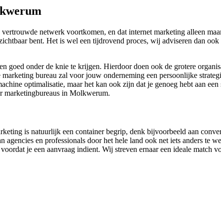
olkwerum
 vertrouwde netwerk voortkomen, en dat internet marketing alleen maar 
ne zichtbaar bent. Het is wel een tijdrovend proces, wij adviseren dan 
ken goed onder de knie te krijgen. Hierdoor doen ook de grotere organis
marketing bureau zal voor jouw onderneming een persoonlijke strategie 
achine optimalisatie, maar het kan ook zijn dat je genoeg hebt aan een s
oor marketingbureaus in Molkwerum.
keting is natuurlijk een container begrip, denk bijvoorbeeld aan conve
agencies en professionals door het hele land ook net iets anders te we
til voordat je een aanvraag indient. Wij streven ernaar een ideale match v