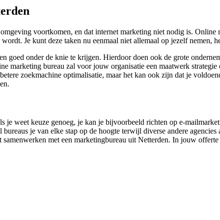
terden
mgeving voortkomen, en dat internet marketing niet nodig is. Online ma
wordt. Je kunt deze taken nu eenmaal niet allemaal op jezelf nemen, het
aken goed onder de knie te krijgen. Hierdoor doen ook de grote ondern
line marketing bureau zal voor jouw organisatie een maatwerk strategie
en betere zoekmachine optimalisatie, maar het kan ook zijn dat je vold
en.
oals je weet keuze genoeg, je kan je bijvoorbeeld richten op e-mailmarket
bureaus je van elke stap op de hoogte terwijl diverse andere agencies al
t samenwerken met een marketingbureau uit Netterden. In jouw offerte 