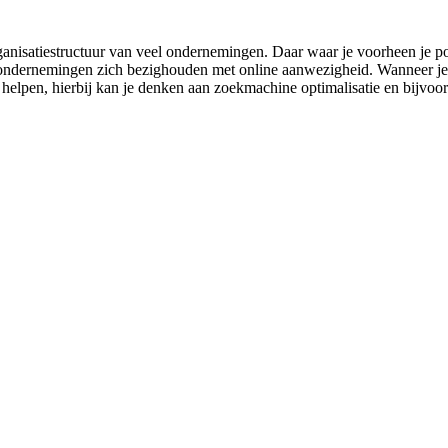
ganisatiestructuur van veel ondernemingen. Daar waar je voorheen je pot
ondernemingen zich bezighouden met online aanwezigheid. Wanneer je hie
 helpen, hierbij kan je denken aan zoekmachine optimalisatie en bijvoo