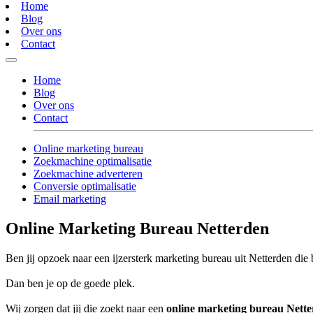
Home
Blog
Over ons
Contact
Home
Blog
Over ons
Contact
Online marketing bureau
Zoekmachine optimalisatie
Zoekmachine adverteren
Conversie optimalisatie
Email marketing
Online Marketing Bureau Netterden
Ben jij opzoek naar een ijzersterk marketing bureau uit Netterden die b
Dan ben je op de goede plek.
Wij zorgen dat jij die zoekt naar een
online marketing bureau Nett