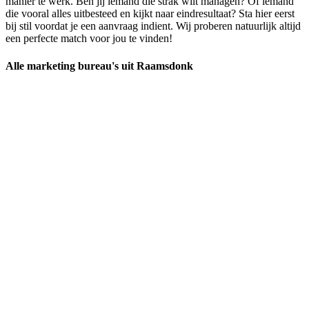
manier te werk. Ben jij iemand die strak wilt managen? Of iemand
die vooral alles uitbesteed en kijkt naar eindresultaat? Sta hier eerst
bij stil voordat je een aanvraag indient. Wij proberen natuurlijk altijd
een perfecte match voor jou te vinden!
Alle marketing bureau's uit Raamsdonk