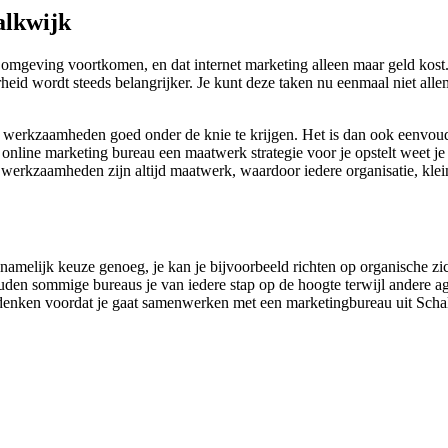
alkwijk
omgeving voortkomen, en dat internet marketing alleen maar geld kost
eid wordt steeds belangrijker. Je kunt deze taken nu eenmaal niet allem
ne werkzaamheden goed onder de knie te krijgen. Het is dan ook eenvo
nline marketing bureau een maatwerk strategie voor je opstelt weet je 
t werkzaamheden zijn altijd maatwerk, waardoor iedere organisatie, kle
is namelijk keuze genoeg, je kan je bijvoorbeeld richten op organische z
uden sommige bureaus je van iedere stap op de hoogte terwijl andere age
nadenken voordat je gaat samenwerken met een marketingbureau uit Scha