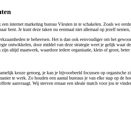
uten
 een internet marketing bureau Vleuten in te schakelen. Zoals we eerd
tbaar bent. Je kunt deze taken nu eenmaal niet allemaal op jezelf nemen, 
werkzaamheden te beheersen. Het is dan ook eenvoudiger om het gewoon 
gie ontwikkelen, door middel van deze strategie weet je gelijk waar de
ën zijn altijd maatwerk, waardoor iedere organisatie, klein of groot, be
s namelijk keuze genoeg, je kan je bijvoorbeeld focussen op organische z
anier te werk. Zo houden een aantal bureaus je van elke stap op de hoog
en offerte aanvraagt. Wij streven ernaar een ideale match voor jou te vinde