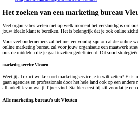
Het zoeken van een marketing bureau Vle
Veel organisaties weten niet op welk moment het verstandig is om ook
jouw ideale klant te bereiken. Het is belangrijk dat je ook online zich
Voor veel ondernemers zal het niet eenvoudig zijn om al die online 
online marketing bureau zal voor jouw organisatie een maatwerk strate
ook de middelen die je gaat inzetten gedefinieerd. Dit soort strategie
marketing service Vleuten
Weet jij al exact welke soort marketingservice je in wilt zetten? Er i
gaan agencies en professionals door het hele land ook op een andere m
afhankelijk van wat jij fijner vind. Sta hier eerst bij stil voordat je e
Alle marketing bureau's uit Vleuten